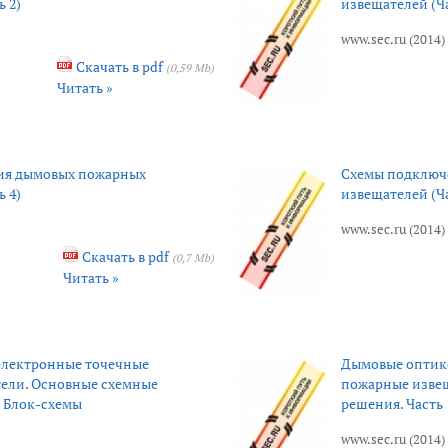
 2)
извещателей (Ча
www.sec.ru (2014)
Скачать в pdf
(0,59 Mb)
Читать »
ия дымовых пожарных
Схемы подключ
 4)
извещателей (Ча
www.sec.ru (2014)
Скачать в pdf
(0,7 Mb)
Читать »
лектронные точечные
Дымовые оптик
ели. Основные схемные
пожарные изве
. Блок-схемы
решения. Часть 
www.sec.ru (2014)