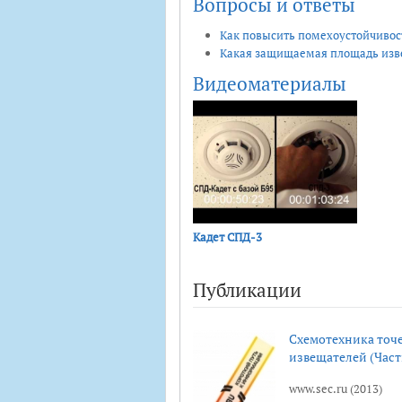
Вопросы и ответы
Как повысить помехоустойчиво
Какая защищаемая площадь изве
Видеоматериалы
Кадет СПД-3
Публикации
Схемотехника точ
извещателей (Часть
www.sec.ru (2013)