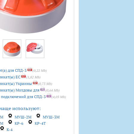
т(а) для СПД-3
(0,22 Mb)
икат(ы) ЕС
(1,82 Mb)
икат(ы) Украины
(0,73 Mb)
икат(ы) Молдовы для
(0,64 Mb)
подключений для СПД-3
(4,03 Mb)
чаще используют:
1M
МУШ-2M
МУШ-3M
6M
КР-6
КР-4T
K-4