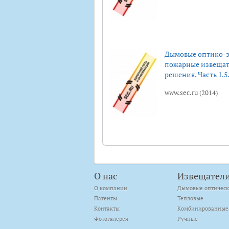
Дымовые оптико-э
пожарные извещат
решения. Часть 1.5
www.sec.ru (2014)
О нас
Извещател
О компании
Дымовые оптичес
Патенты
Тепловые
Контакты
Комбинированные
Фотогалерея
Ручные