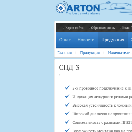
Карта сайта
Обратная связь
Коды 
О нас
Новости
Продукция
Главная
Продукция
Извещатели
СПД-3
2-х проводное подключение к П
Индикация дежурного режима р
Высокая устойчивость к ложны
Широкий диапазон напряжения
Совместимость с разными ПП
Возможность монтажа как на пото