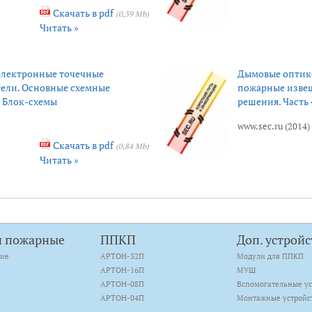
Скачать в pdf
(0,39 Mb)
Читать »
лектронные точечные
Дымовые оптик
ели. Основные схемные
пожарные изве
. Блок-схемы
решения. Часть
www.sec.ru (2014)
Скачать в pdf
(0,84 Mb)
Читать »
и пожарные
ППКП
Доп. устройс
кие
АРТОН-32П
Модули для ППКП
АРТОН-16П
МУШ
АРТОН-08П
Вспомогательные ус
АРТОН-04П
Монтажные устройс