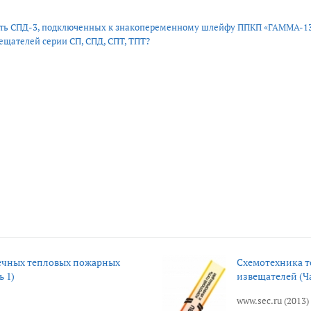
сть СПД-3, подключенных к знакопеременному шлейфу ППКП «ГАММА-1
щателей серии СП, СПД, СПТ, ТПТ?
ечных тепловых пожарных
Схемотехника 
 1)
извещателей (Ча
www.sec.ru (2013)