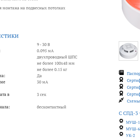
я монтажа на подвесных потолках
истики
9 - 30 В
:
0.095 мА
двухпроводный ШПС
не более 100х48 мм
не более 0.15 кг
Паспор
ма:
Да
Сертиф
име
30 мA
Сертиф
Сертиф
ата в
3 сек
Схемы 
нала:
бесконтактный
С СПД-3 
MУШ-
МУШ-
УК-2