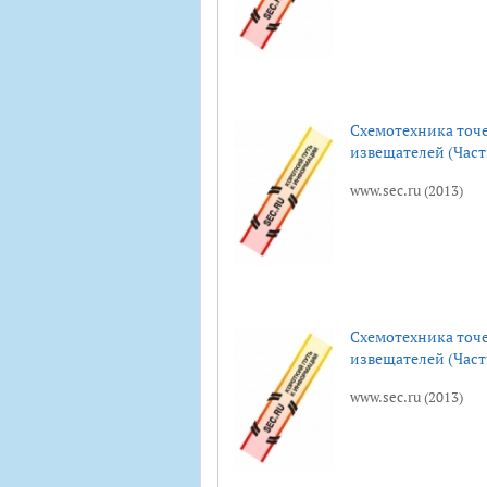
Схемотехника точ
извещателей (Часть
www.sec.ru (2013)
Схемотехника точ
извещателей (Часть
www.sec.ru (2013)