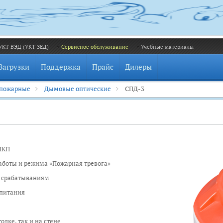
УКТ ВЭД (УКТ ЗЕД)
Сервисное обслуживание
Учебные материалы
Загрузки
Поддержка
Прайс
Дилеры
 пожарные
Дымовые оптические
СПД-3
ПКП
аботы и режима «Пожарная тревога»
м срабатываниям
 питания
КП
лке, так и на стене