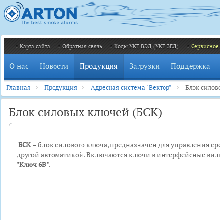
Карта сайта
Обратная связь
Коды УКТ ВЭД (УКТ ЗЕД)
Сервисное
О нас
Новости
Продукция
Загрузки
Поддержка
Главная
Продукция
Адресная система "Вектор"
Блок силов
Блок силовых ключей (БСК)
БСК
– блок силового ключа, предназначен для управления с
другой автоматикой. Включаются ключи в интерфейсные ви
"Ключ 6В"
.