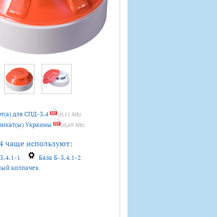
т(а) для СПД-3.4
(0,11 Mb)
икат(ы) Украины
(0,69 Mb)
4 чаще используют:
3.4.1-1
База Б-3.4.1-2
ый колпачек