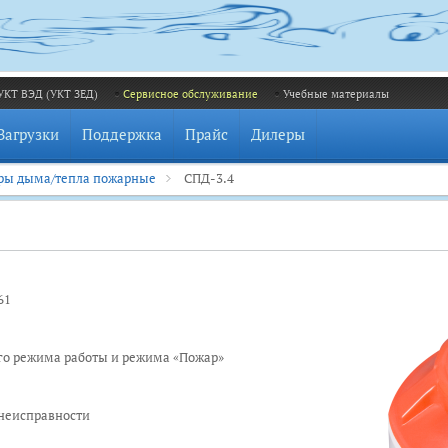
УКТ ВЭД (УКТ ЗЕД)
Сервисное обслуживание
Учебные материалы
Загрузки
Поддержка
Прайс
Дилеры
ры дыма/тепла пожарные
СПД-3.4
R61
го режима работы и режима «Пожар»
 неисправности