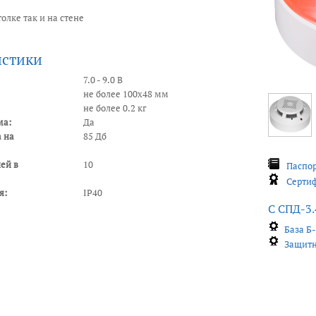
олке так и на стене
истики
7.0 - 9.0 В
не более 100х48 мм
не более 0.2 кг
ма:
Да
а на
85 Дб
ей в
10
Паспор
Сертиф
я:
IP40
С СПД-3.
База Б-
Защитн