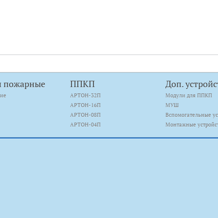
и пожарные
ППКП
Доп. устройс
кие
АРТОН-32П
Модули для ППКП
АРТОН-16П
МУШ
АРТОН-08П
Вспомогательные ус
АРТОН-04П
Монтажные устройс