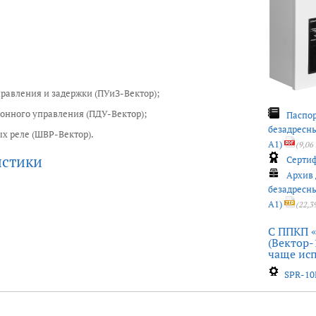
равления и задержки (ПУиЗ-Вектор);
онного управления (ПДУ-Вектор);
Паспор
безадресн
х реле (ШВР-Вектор).
A1)
(9,06
истики
Сертиф
Архив 
безадресн
A1)
(22,3
С ППКП «
(Вектор-
чаще ис
SPR-10