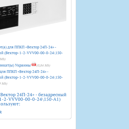
т(а) для ППКП «Вектор 24П-24» -
ый (Вектор-1-2-VVV00-00-0-24\150-
 Mb)
икат(ы) Украины
(0,84 Mb)
для ППКП «Вектор 24П-24» -
ый (Вектор-1-2-VVV00-00-0-24\150-
9 Mb)
Вектор 24П-24» - безадресный
1-2-VVV00-00-0-24\150-A1)
пользуют:
R