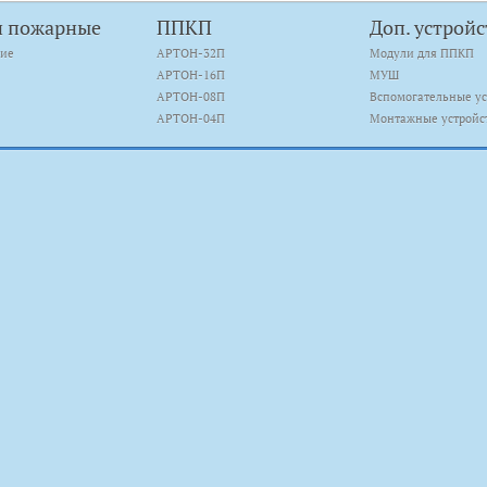
и пожарные
ППКП
Доп. устройс
кие
АРТОН-32П
Модули для ППКП
АРТОН-16П
МУШ
АРТОН-08П
Вспомогательные ус
АРТОН-04П
Монтажные устройс