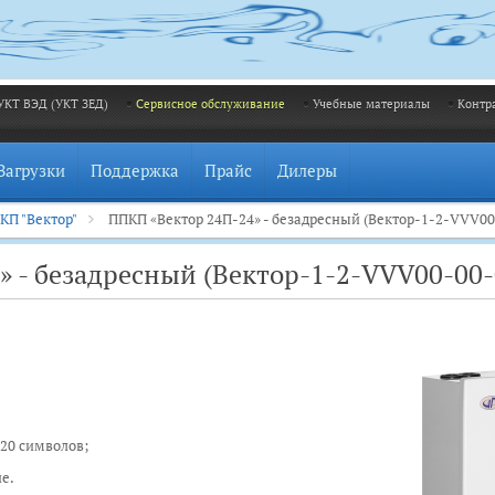
УКТ ВЭД (УКТ ЗЕД)
Сервисное обслуживание
Учебные материалы
Контр
Загрузки
Поддержка
Прайс
Дилеры
КП "Вектор"
ППКП «Вектор 24П-24» - безадресный (Вектор-1-2-VVV00
 - безадресный (Вектор-1-2-VVV00-00-
 20 символов;
е.