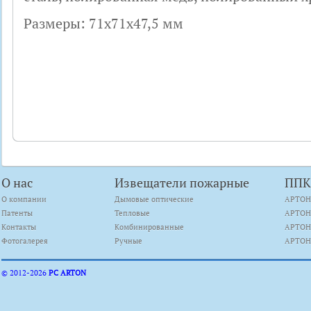
Размеры: 71х71х47,5 мм
О нас
Извещатели пожарные
ПП
О компании
Дымовые оптические
АРТОН
Патенты
Тепловые
АРТОН
Контакты
Комбинированные
АРТОН
Фотогалерея
Ручные
АРТОН
© 2012-
2026
PC ARTON