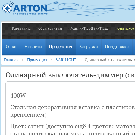
Карта сайта
Обратная связь
Коды УКТ ВЭД (УКТ ЗЕД)
Сервисное
О нас
Новости
Продукция
Загрузки
Поддержка
Главная
Продукция
VARILIGHT
Одинарный выключатель-д
Одинарный выключатель-диммер (све
400W
Стальная декоративная вставка с пластико
креплением;
Цвет: сатин (доступно ещё 4 цветов: матов
сталь, полированная медь, полированный х