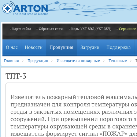
Карта сайта
Обратная связь
Коды УКТ ВЭД (УКТ ЗЕД)
Сервисное
О нас
Новости
Продукция
Загрузки
Поддержка
Главная
Продукция
Извещатели пожарные
Тепловые
ТПТ-3
Извещатель пожарный тепловой максималь
предназначен для контроля температуры 
среды в закрытых помещениях различных з
сооружений. При превышении порогового 
температуры окружающей среды в охраня
извещатель формирует сигнал «ПОЖАР» дл