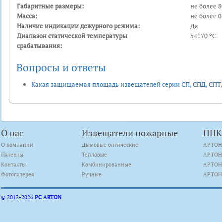
Габаритные размеры:
не более 
Масса:
не более 0
Наличие индикации дежурного режима:
Да
Диапазон статической температуры
54÷70 ºС
срабатывания:
Вопросы и ответы
Какая защищаемая площадь извещателей серии СП, СПД, СПТ,
О нас
Извещатели пожарные
ПП
О компании
Дымовые оптические
АРТОН
Патенты
Тепловые
АРТОН
Контакты
Комбинированные
АРТОН
Фотогалерея
Ручные
АРТОН
© 2012-
2026
PC ARTON