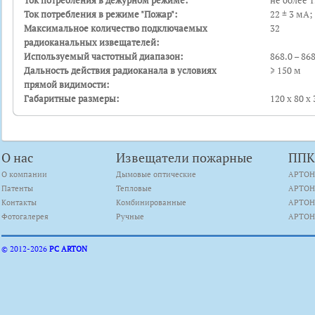
Ток потребления в дежурном режиме:
не более 1
Ток потребления в режиме "Пожар":
22 ± 3 мА;
Максимальное количество подключаемых
32
радиоканальных извещателей:
Используемый частотный диапазон:
868.0 – 86
Дальность действия радиоканала в условиях
≥ 150 м
прямой видимости:
Габаритные размеры:
120 х 80 х
О нас
Извещатели пожарные
ПП
О компании
Дымовые оптические
АРТОН
Патенты
Тепловые
АРТОН
Контакты
Комбинированные
АРТОН
Фотогалерея
Ручные
АРТОН
© 2012-
2026
PC ARTON