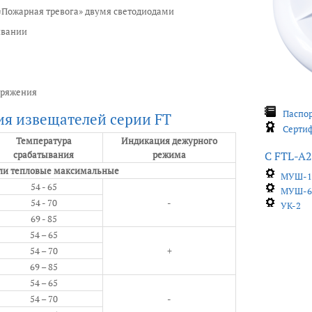
Пожарная тревога» двумя светодиодами
ивании
пряжения
Паспор
я извещателей серии FT
Сертиф
Температура
Индикация дежурного
срабатывания
режима
С FTL-A2
ли тепловые максимальные
MУШ-
54 - 65
МУШ-
54 - 70
-
УК-2
69 - 85
54 – 65
54 – 70
+
69 – 85
54 – 65
54 – 70
-