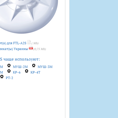
т(а) для FTL-A2S
( Mb)
икат(ы) Украины
(0,75 Mb)
S чаще используют:
1M
МУШ-2M
МУШ-3M
6M
КР-6
КР-4T
РТ-2