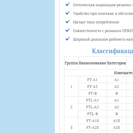
Оптическая индикация режима «
Удобство при монтаже и обслуж
Малые токи потребления
Совместимость с разными ППКП
Широкий диапазон рабочего на
Классификаци
Группа
Наименование
Категория
Извещате
FT-A1
А1
1
FT-A2
А2
FT-B
B
FTL-A1
А1
2
FTL-A2
А2
FTL-B
B
FT-A1S
А1S
3
FT-A2S
А2S