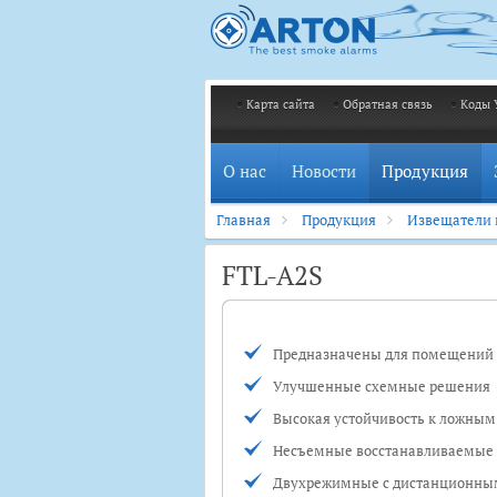
Карта сайта
Обратная связь
Коды 
О нас
Новости
Продукция
Главная
Продукция
Извещатели
FTL-A2S
Предназначены для помещений т
Улучшенные схемные решения
Высокая устойчивость к ложны
Несъемные восстанавливаемые
Двухрежимные с дистанционным