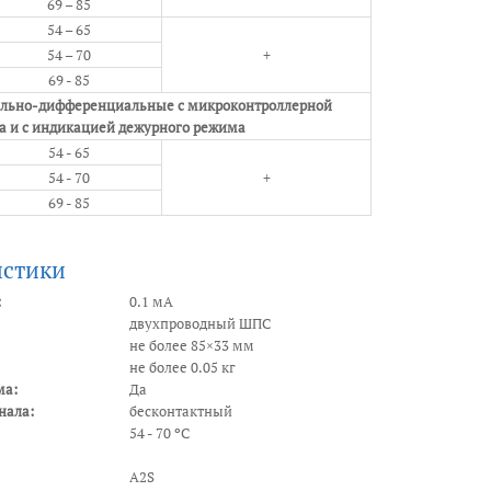
69 – 85
54 – 65
54 – 70
+
69 - 85
льно-дифференциальные с микроконтроллерной
а и с индикацией дежурного режима
54 - 65
54 - 70
+
69 - 85
истики
:
0.1 мА
двухпроводный ШПС
не более 85×33 мм
не более 0.05 кг
ма:
Да
нала:
бесконтактный
54 - 70 ºС
A2S