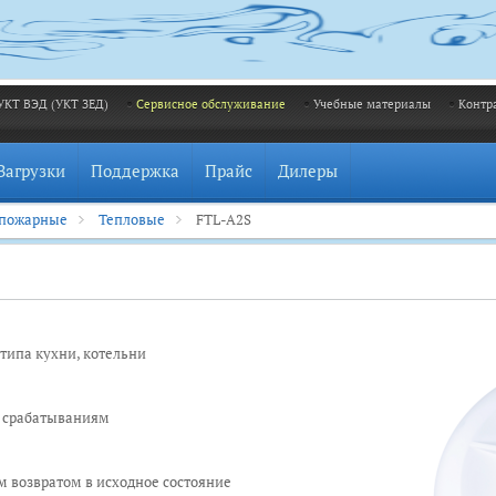
УКТ ВЭД (УКТ ЗЕД)
Сервисное обслуживание
Учебные материалы
Контр
Загрузки
Поддержка
Прайс
Дилеры
 пожарные
Тепловые
FTL-A2S
ипа кухни, котельни
м срабатываниям
 возвратом в исходное состояние