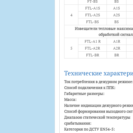
FT-BS
BS
FTL-A1S
А1S
4
FTL-A2S
А2S
FTL-BS
BS
Извещатели тепловые максима
обработкой сигнал
FTL-A1 R
A1R
5
FTL-A2R
A2R
FTL-BR
BR
Технические характер
Ток потребления в дежурном режиме
Способ подключения к ППК:
Габаритные размеры:
Масса:
Наличие индикации дежурного режи
Способ формирования выходного сиг
Диапазон статической температуры
срабатывания:
Категория по ДСТУ EN54-5: